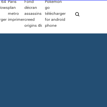
k 64
Paris
Fond
Pokemon
dows
plan
décran
go
metro
assassins
télécharger
rger
imprimer
creed
for android
origins 4k
phone