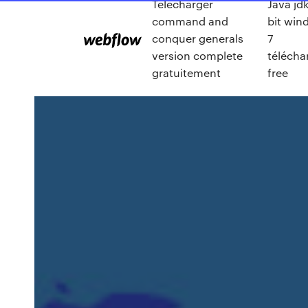
Telecharger
Java jd
command and
bit win
conquer generals
7
version complete
télécha
gratuitement
free