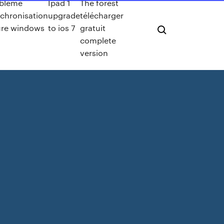
obleme
Ipad 1
The forest
chronisation
upgrade
télécharger
ure windows
to ios 7
gratuit
complete
version