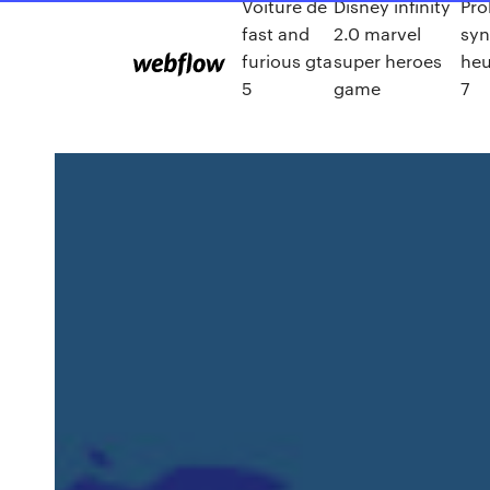
Voiture de
Disney infinity
Pr
fast and
2.0 marvel
syn
furious gta
super heroes
he
5
game
7